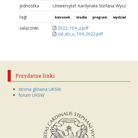
jednostka
Uniwersytet Kardynała Stefana Wyszyński
tagi
kierunek
studia
program
wydział nauk 
załączniki
2022_104_u.pdf
zal_do_u_104_2022.pdf
Przydatne linki
strona główna UKSW
forum UKSW