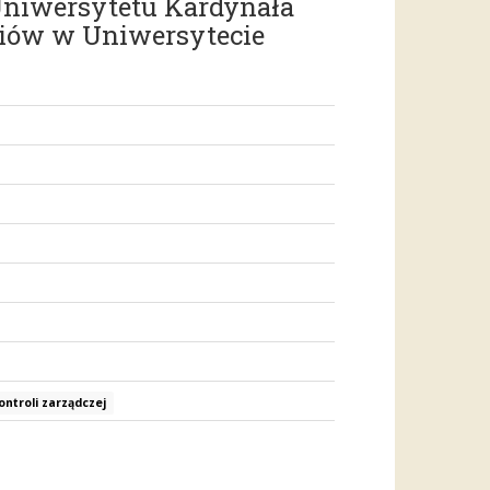
 Uniwersytetu Kardynała
iów w Uniwersytecie
ntroli zarządczej