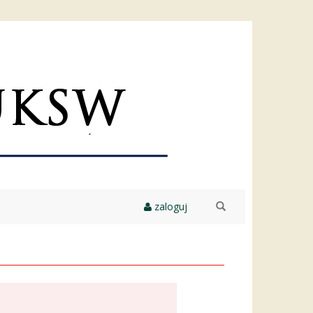
zaloguj
szukaj