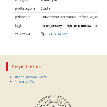
podkategoria
Studia
jednostka
Uniwersytet Kardynała Stefana Wyszyński
tagi
tekst jednolity
regulamin studiów
c. mecha
załączniki
2021_o_14.pdf
Przydatne linki
strona główna UKSW
forum UKSW