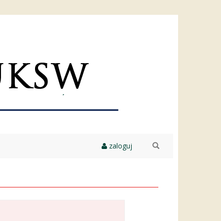
zaloguj
szukaj