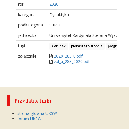
rok
2020
kategoria
Dydaktyka
podkategoria
Studia
jednostka
Uniwersytet Kardynała Stefana Wyszyński
tagi
kierunek
pierwszego stopnia
program
p
załączniki
2020_283_u.pdf
zal_u_283_2020.pdf
Przydatne linki
strona główna UKSW
forum UKSW