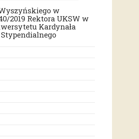
a Wyszyńskiego w
r 40/2019 Rektora UKSW w
iwersytetu Kardynała
Stypendialnego