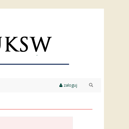
zaloguj
szukaj