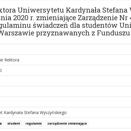
ektora Uniwersytetu Kardynała Stefan
nia 2020 r. zmieniające Zarządzenie N
gulaminu świadczeń dla studentów Un
Warszawie przyznawanych z Funduszu 
ie Rektora
0
et Kardynała Stefana Wyszyńskiego
ia
student
regulamin
zarządzenie zmieniające