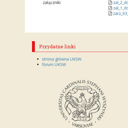
załączniki
zal_2_d
zal_1_d
zarz_63
Przydatne linki
strona główna UKSW
forum UKSW