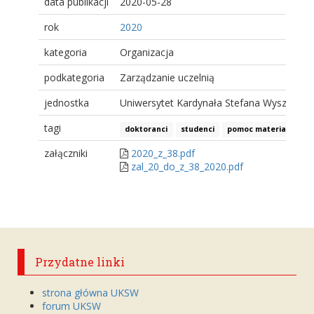
data publikacji
2020-05-28
rok
2020
kategoria
Organizacja
podkategoria
Zarządzanie uczelnią
jednostka
Uniwersytet Kardynała Stefana Wyszyński
tagi
doktoranci
studenci
pomoc materialna
załączniki
2020_z_38.pdf
zal_20_do_z_38_2020.pdf
Przydatne linki
strona główna UKSW
forum UKSW