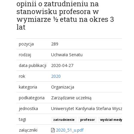
opinii o zatrudnieniu na
stanowisku profesora w
wymiarze ½ etatu na okres 3
lat
pozycja
289
rodzaj
Uchwała Senatu
data publikacji
2020-04-27
rok
2020
kategoria
Organizacja
podkategoria
Zarządzanie uczelnią
jednostka
Uniwersytet Kardynała Stefana Wyszyński
tagi
zatrudnienie
profesor
wydział medyczny
załączniki
2020_51_u.pdf