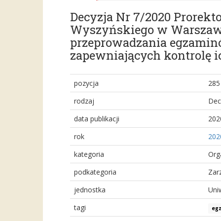
Decyzja Nr 7/2020 Prorekt
Wyszyńskiego w Warszawie 
przeprowadzania egzaminó
zapewniających kontrolę ic
pozycja
285
rodzaj
Dec
data publikacji
202
rok
202
kategoria
Org
podkategoria
Zar
jednostka
Uni
tagi
eg