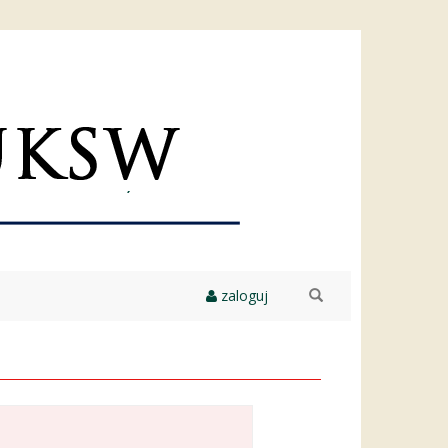
zaloguj
szukaj