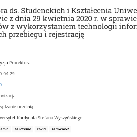
ora ds. Studenckich i Kształcenia Uniw
z dnia 29 kwietnia 2020 r. w sprawie z
w z wykorzystaniem technologii info
h przebiegu i rejestrację
yzja Prorektora
0-04-29
0
anizacja
ządzanie uczelnią
wersytet Kardynała Stefana Wyszyńskiego
zamin
zaliczenie
covid
sars-cov-2