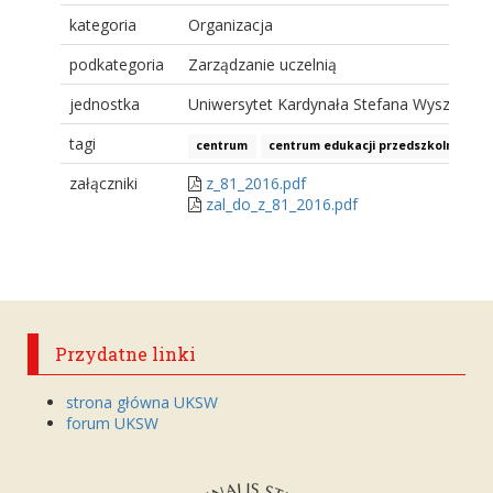
kategoria
Organizacja
podkategoria
Zarządzanie uczelnią
jednostka
Uniwersytet Kardynała Stefana Wyszyński
tagi
centrum
centrum edukacji przedszkolnej i w
załączniki
z_81_2016.pdf
zal_do_z_81_2016.pdf
Przydatne linki
strona główna UKSW
forum UKSW