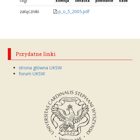
tagi
komisja
senacka
powołanie
kadencja
załączniki
p_o_5_2005.pdf
Przydatne linki
strona główna UKSW
forum UKSW