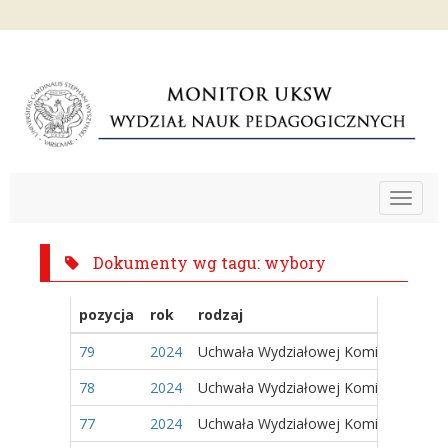
Toggle
navigat
Dokumenty wg tagu: wybory
pozycja
rok
rodzaj
79
2024
Uchwała Wydziałowej Komisji Wyborc
78
2024
Uchwała Wydziałowej Komisji Wyborc
77
2024
Uchwała Wydziałowej Komisji Wyborc