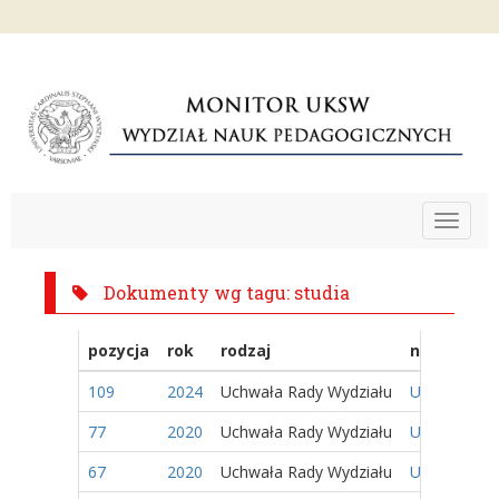
Toggle
navigat
Dokumenty wg tagu: studia
pozycja
rok
rodzaj
nazwa
109
2024
Uchwała Rady Wydziału
Uchwała nr 
77
2020
Uchwała Rady Wydziału
Uchwała nr 
67
2020
Uchwała Rady Wydziału
Uchwała nr 