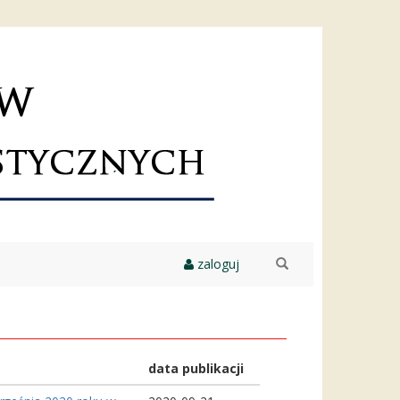
zaloguj
szukaj
data publikacji