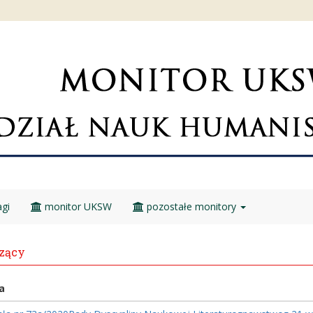
gi
monitor UKSW
pozostałe monitory
zący
a