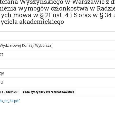
efana Wyszyńskiego w Warszawie z dni
łnienia wymogów członkostwa w Radzi
ch mowa w § 21 ust. 4 i 5 oraz w § 34 us
zyciela akademickiego
Wydziałowej Komisji Wyborczej
07
cja
ych
l akademicki
rada dyscypliny literaturoznawstwa
a_nr_34.pdf