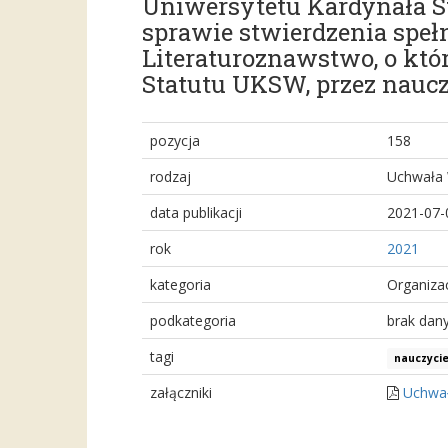
Uniwersytetu Kardynała St
sprawie stwierdzenia spe
Literaturoznawstwo, o który
Statutu UKSW, przez nauc
pozycja
158
rodzaj
Uchwała 
data publikacji
2021-07-
rok
2021
kategoria
Organiza
podkategoria
brak dan
tagi
nauczycie
załączniki
Uchwał