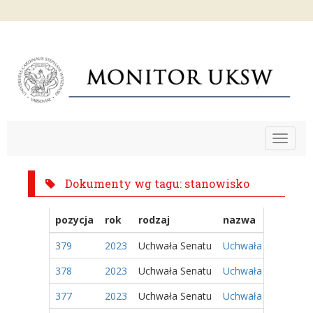
Toggle
navigat
Dokumenty wg tagu: stanowisko
pozycja
rok
rodzaj
nazwa
379
2023
Uchwała Senatu
Uchwała Nr 147/2023
378
2023
Uchwała Senatu
Uchwała Nr 146/2023
377
2023
Uchwała Senatu
Uchwała Nr 145/2023