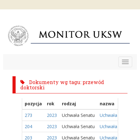
Toggle
navigat
Dokumenty wg tagu: przewód
doktorski
pozycja
rok
rodzaj
nazwa
273
2023
Uchwała Senatu
Uchwała Nr 112/202
204
2023
Uchwała Senatu
Uchwała Nr 76/2023
203
2023
Uchwała Senatu
Uchwała Nr 75/2023