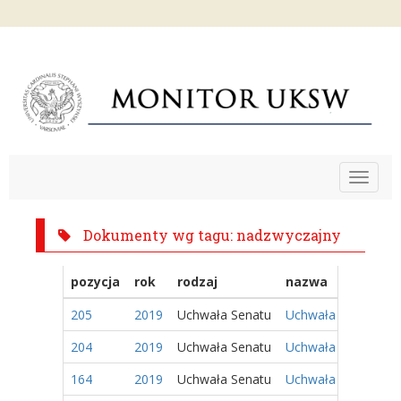
Toggle
navigat
Dokumenty wg tagu: nadzwyczajny
pozycja
rok
rodzaj
nazwa
205
2019
Uchwała Senatu
Uchwała Nr 109/201
204
2019
Uchwała Senatu
Uchwała Nr 108/201
164
2019
Uchwała Senatu
Uchwała Nr 81/2019 