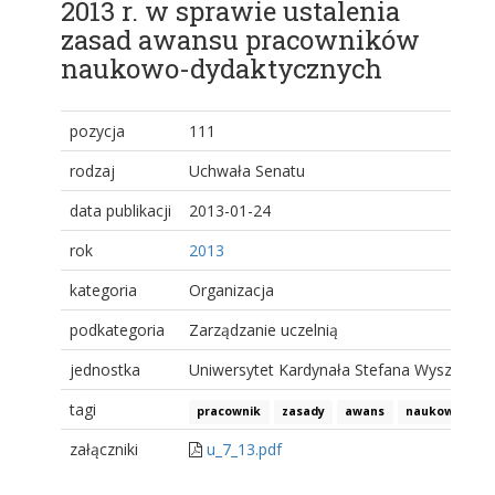
2013 r. w sprawie ustalenia
zasad awansu pracowników
naukowo-dydaktycznych
pozycja
111
rodzaj
Uchwała Senatu
data publikacji
2013-01-24
rok
2013
kategoria
Organizacja
podkategoria
Zarządzanie uczelnią
jednostka
Uniwersytet Kardynała Stefana Wyszyński
tagi
pracownik
zasady
awans
naukowo-dyda
załączniki
u_7_13.pdf