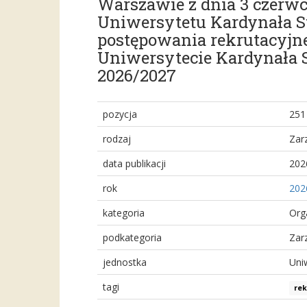
Warszawie z dnia 3 czerwca
Uniwersytetu Kardynała 
postępowania rekrutacyjn
Uniwersytecie Kardynała 
2026/2027
pozycja
251
rodzaj
Zar
data publikacji
202
rok
202
kategoria
Org
podkategoria
Zar
jednostka
Uni
tagi
rek