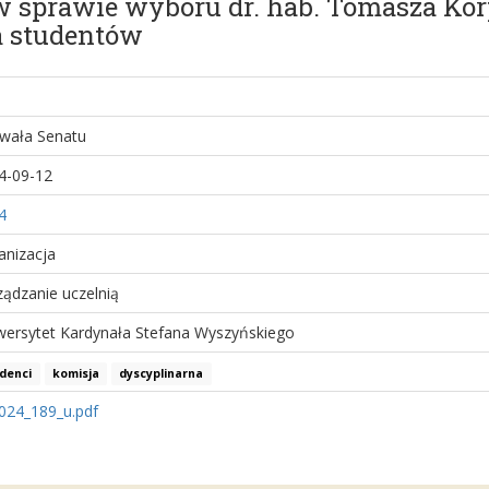
 w sprawie wyboru dr. hab. Tomasza Korp
a studentów
wała Senatu
4-09-12
4
anizacja
ządzanie uczelnią
wersytet Kardynała Stefana Wyszyńskiego
denci
komisja
dyscyplinarna
024_189_u.pdf