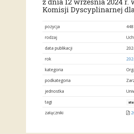
z dnia 12 września 2024 r.
Komisji Dyscyplinarnej dl
pozycja
448
rodzaj
Uch
data publikacji
202
rok
202
kategoria
Org
podkategoria
Zar
jednostka
Uni
tagi
stu
załączniki
2