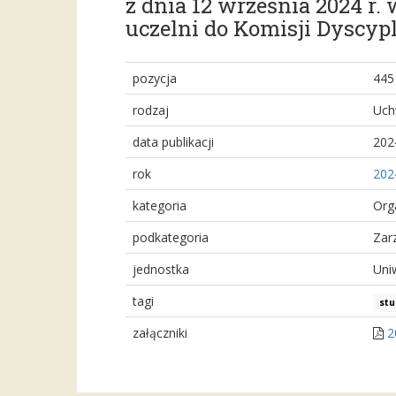
z dnia 12 września 2024 r.
uczelni do Komisji Dyscyp
pozycja
445
rodzaj
Uch
data publikacji
202
rok
202
kategoria
Org
podkategoria
Zar
jednostka
Uni
tagi
stu
załączniki
2