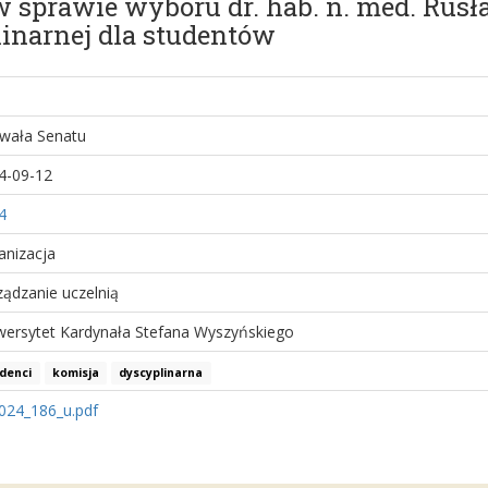
 w sprawie wyboru dr. hab. n. med. Rusł
linarnej dla studentów
wała Senatu
4-09-12
4
anizacja
ządzanie uczelnią
wersytet Kardynała Stefana Wyszyńskiego
denci
komisja
dyscyplinarna
024_186_u.pdf