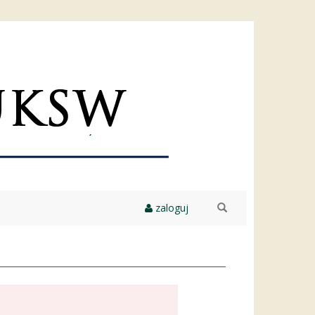
zaloguj
szukaj