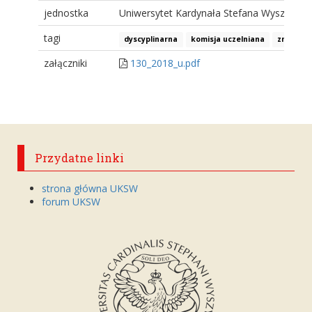
jednostka
Uniwersytet Kardynała Stefana Wyszyński
tagi
dyscyplinarna
komisja uczelniana
zmiana 
załączniki
130_2018_u.pdf
Przydatne linki
strona główna UKSW
forum UKSW