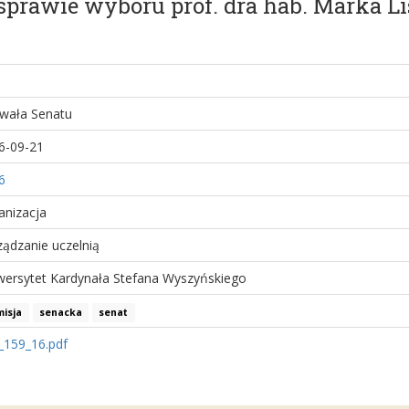
 sprawie wyboru prof. dra hab. Marka Li
wała Senatu
6-09-21
6
anizacja
ządzanie uczelnią
wersytet Kardynała Stefana Wyszyńskiego
isja
senacka
senat
_159_16.pdf