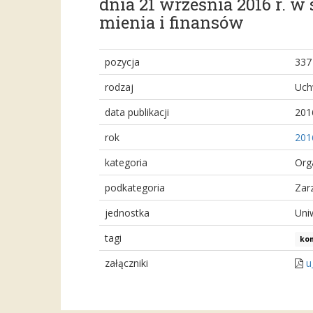
dnia 21 września 2016 r. w
mienia i finansów
pozycja
337
rodzaj
Uch
data publikacji
201
rok
201
kategoria
Org
podkategoria
Zar
jednostka
Uni
tagi
kom
załączniki
u