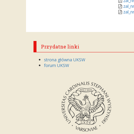
zal_n
zal_n
zal_n
Przydatne linki
strona główna UKSW
forum UKSW