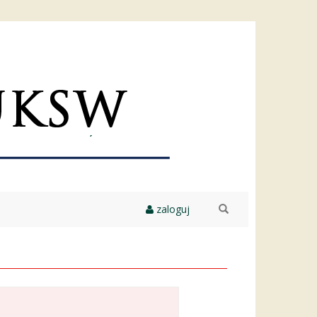
zaloguj
szukaj