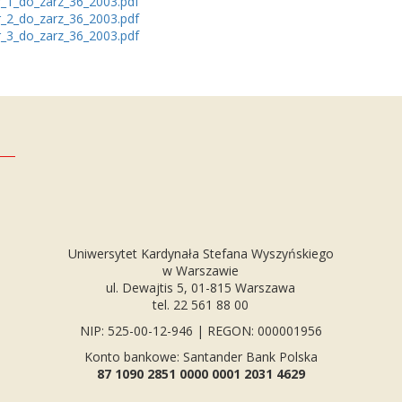
r_1_do_zarz_36_2003.pdf
r_2_do_zarz_36_2003.pdf
r_3_do_zarz_36_2003.pdf
Uniwersytet Kardynała Stefana Wyszyńskiego
w Warszawie
ul. Dewajtis 5, 01-815 Warszawa
tel. 22 561 88 00
NIP: 525-00-12-946 | REGON: 000001956
Konto bankowe: Santander Bank Polska
87 1090 2851 0000 0001 2031 4629