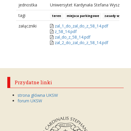
jednostka
Uniwersytet Kardynała Stefana Wyszyński
tagi
teren
miejsca parkingowe
zasady wjazdu
załączniki
zal_1_do_zal_do_z_58_14.pdf
z_58_14.pdf
zal_do_z_58_14.pdf
zal_2_do_zal_do_z_58_14.pdf
Przydatne linki
strona główna UKSW
forum UKSW