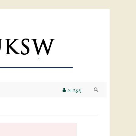
zaloguj
szukaj