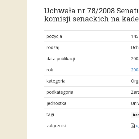
Uchwała nr 78/2008 Senatu
komisji senackich na kade
pozycja
145
rodzaj
Uch
data publikacji
200
rok
200
kategoria
Org
podkategoria
Zar
jednostka
Uni
tagi
kom
załączniki
u