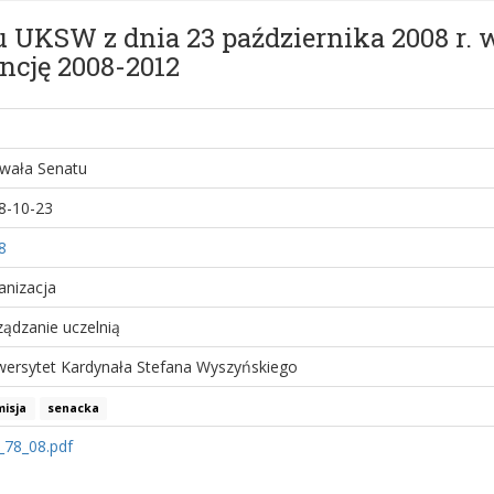
 UKSW z dnia 23 października 2008 r. 
ncję 2008-2012
wała Senatu
8-10-23
8
anizacja
ządzanie uczelnią
wersytet Kardynała Stefana Wyszyńskiego
isja
senacka
_78_08.pdf