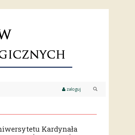
zaloguj
szukaj
niwersytetu Kardynała