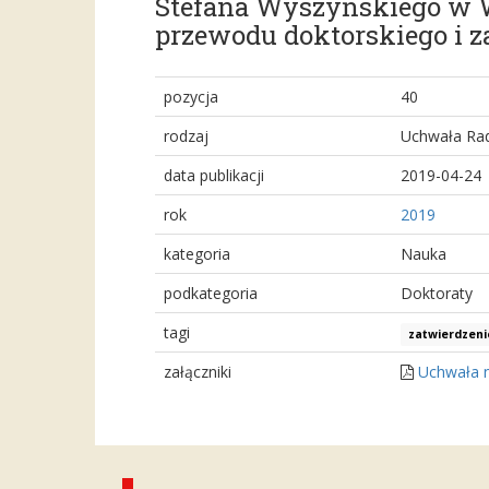
Stefana Wyszyńskiego w W
przewodu doktorskiego i z
pozycja
40
rodzaj
Uchwała Rad
data publikacji
2019-04-24
rok
2019
kategoria
Nauka
podkategoria
Doktoraty
tagi
zatwierdzeni
załączniki
Uchwała n