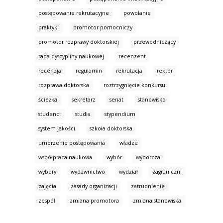
postępowanie rekrutacyjne
powołanie
praktyki
promotor pomocniczy
promotor rozprawy doktorskiej
przewodniczący
rada dyscypliny naukowej
recenzent
recenzja
regulamin
rekrutacja
rektor
rozprawa doktorska
roztrzygnięcie konkursu
ścieżka
sekretarz
senat
stanowisko
studenci
studia
stypendium
system jakości
szkoła doktorska
umorzenie postępowania
władze
współpraca naukowa
wybór
wyborcza
wybory
wydawnictwo
wydział
zagraniczni
zajęcia
zasady organizacji
zatrudnienie
zespół
zmiana promotora
zmiana stanowiska