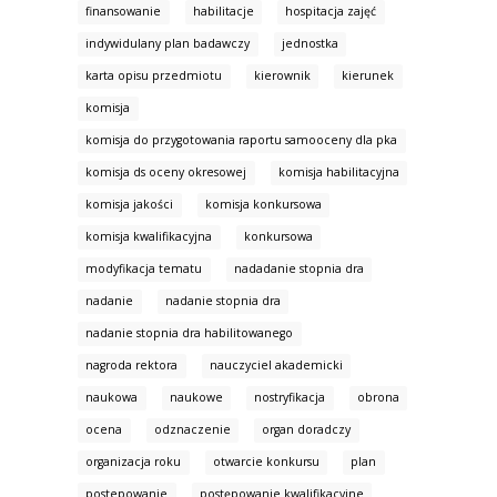
finansowanie
habilitacje
hospitacja zajęć
indywidulany plan badawczy
jednostka
karta opisu przedmiotu
kierownik
kierunek
komisja
komisja do przygotowania raportu samooceny dla pka
komisja ds oceny okresowej
komisja habilitacyjna
komisja jakości
komisja konkursowa
komisja kwalifikacyjna
konkursowa
modyfikacja tematu
nadadanie stopnia dra
nadanie
nadanie stopnia dra
nadanie stopnia dra habilitowanego
nagroda rektora
nauczyciel akademicki
naukowa
naukowe
nostryfikacja
obrona
ocena
odznaczenie
organ doradczy
organizacja roku
otwarcie konkursu
plan
postepowanie
postępowanie kwalifikacyjne