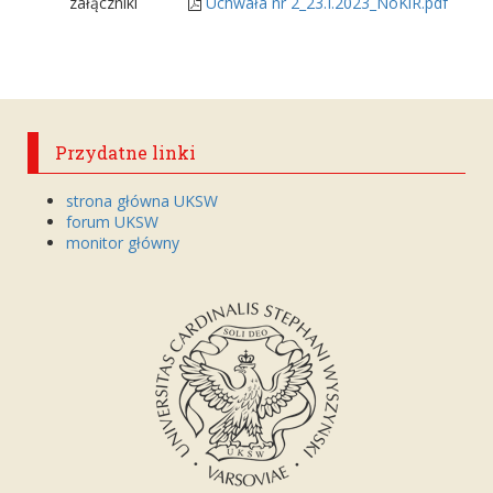
załączniki
Uchwała nr 2_23.I.2023_NoKiR.pdf
Przydatne linki
strona główna UKSW
forum UKSW
monitor główny