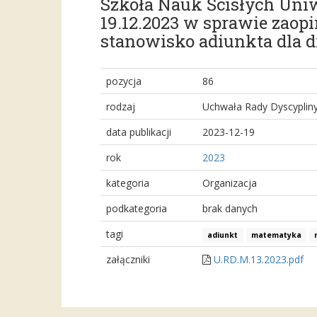
Szkoła Nauk Ścisłych Uni
19.12.2023 w sprawie zao
stanowisko adiunkta dla d
pozycja
86
rodzaj
Uchwała Rady Dyscyplin
data publikacji
2023-12-19
rok
2023
kategoria
Organizacja
podkategoria
brak danych
tagi
adiunkt
matematyka
załączniki
U.RD.M.13.2023.pdf