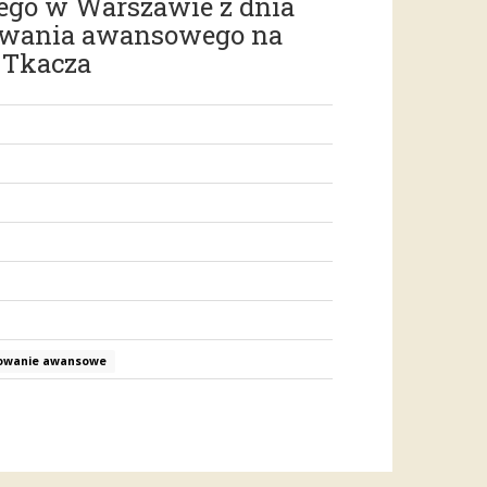
ego w Warszawie z dnia
powania awansowego na
 Tkacza
owanie awansowe