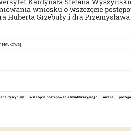
wersytet Kardynała Stefana Wyszyński
piniowania wniosku o wszczęcie postę
ra Huberta Grzebuły i dra Przemysława
y Naukowej
rada dyscypliny
wszczęcie postępowania kwalifikacyjnego
awans
postęp