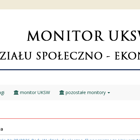
gi
monitor UKSW
pozostałe monitory
wa