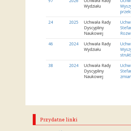
97
2026
Uchwała Rady
Uchwa
Wydziału
Wyszy
przeks
24
2025
Uchwała Rady
Uchwa
Dyscypliny
Stefa
Naukowej
Rozwo
46
2024
Uchwała Rady
Uchwa
Wydziału
Wyszy
struktu
38
2024
Uchwała Rady
Uchwa
Dyscypliny
Stefa
Naukowej
zmian
Przydatne linki