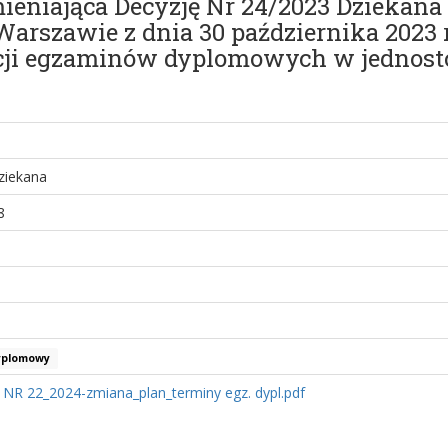
zmieniająca Decyzję Nr 24/2023 Dziekan
szawie z dnia 30 października 2023 r
cji egzaminów dyplomowych w jednost
ziekana
8
yplomowy
 NR 22_2024-zmiana_plan_terminy egz. dypl.pdf