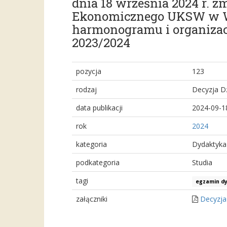
dnia 18 września 2024 r. 
Ekonomicznego UKSW w War
harmonogramu i organiza
2023/2024
pozycja
123
rodzaj
Decyzja D
data publikacji
2024-09-1
rok
2024
kategoria
Dydaktyka
podkategoria
Studia
tagi
egzamin d
załączniki
Decyzja