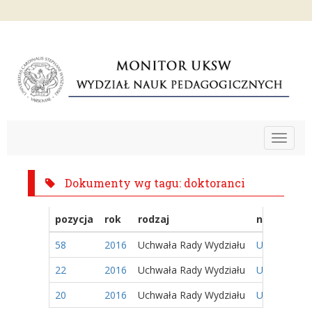
Toggle
navigat
Dokumenty wg tagu: doktoranci
pozycja
rok
rodzaj
nazwa
58
2016
Uchwała Rady Wydziału
Uchwała nr 
22
2016
Uchwała Rady Wydziału
Uchwała nr 
20
2016
Uchwała Rady Wydziału
Uchwała nr 