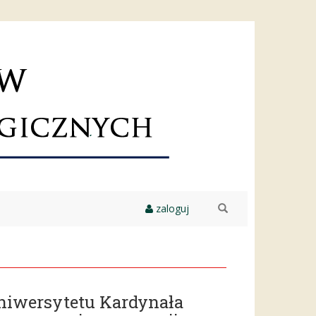
zaloguj
szukaj
niwersytetu Kardynała