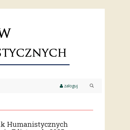
zaloguj
szukaj
auk Humanistycznych