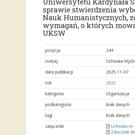
Uniwersytetu Kardynała St
sprawie stwierdzenia wyb
Nauk Humanistycznych, zgod
wymagań, o których mowa w §
UKSW
pozycja
244
rodzaj
Uchwała Wydzi
data publikacji
2025-11-07
rok
2025
kategoria
Organizacja
podkategoria
brak danych
tagi
brak danych
załączniki
Uchwala-nr-
Załącznik d