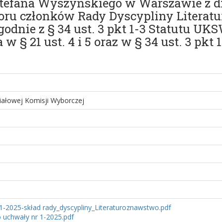
efana Wyszyńskiego w Warszawie z dni
oru członków Rady Dyscypliny Litera
nie z § 34 ust. 3 pkt 1-3 Statutu UKSW
 21 ust. 4 i 5 oraz w § 34 ust. 3 pkt 1-
ałowej Komisji Wyborczej
1-2025-skład rady_dyscypliny_Literaturoznawstwo.pdf
o uchwały nr 1-2025.pdf