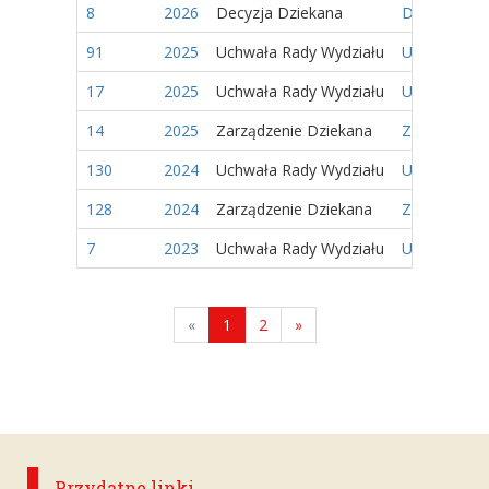
8
2026
Decyzja Dziekana
Decyzja Nr 
91
2025
Uchwała Rady Wydziału
Uchwała Nr 
17
2025
Uchwała Rady Wydziału
Uchwała Nr 
14
2025
Zarządzenie Dziekana
Zarządzenie
130
2024
Uchwała Rady Wydziału
Uchwała Nr 
128
2024
Zarządzenie Dziekana
Zarządzenie
7
2023
Uchwała Rady Wydziału
Uchwała nr 
«
1
2
»
Przydatne linki