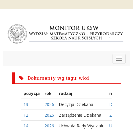
Toggle
navigat
Dokumenty wg tagu: wkd
pozycja
rok
rodzaj
nazwa
13
2026
Decyzja Dziekana
Decyzja Nr 
12
2026
Zarządzenie Dziekana
Zarządzenie
14
2026
Uchwała Rady Wydziału
Uchwała Nr 