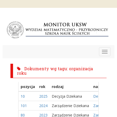
Toggle
navigat
Dokumenty wg tagu: organizacja
roku
pozycja
rok
rodzaj
nazwa
10
2025
Decyzja Dziekana
Decyzja Nr 2/
101
2024
Zarządzenie Dziekana
Zarządzenie 1
80
2023
Zarządzenie Dziekana
Zarządzenie 5