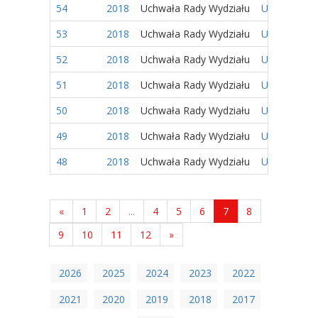
54
2018
Uchwała Rady Wydziału
Uchwała 49
53
2018
Uchwała Rady Wydziału
Uchwała 48/
52
2018
Uchwała Rady Wydziału
Uchwała 47/
51
2018
Uchwała Rady Wydziału
Uchwała 46/
50
2018
Uchwała Rady Wydziału
Uchwała 45/
49
2018
Uchwała Rady Wydziału
Uchwała 44/
48
2018
Uchwała Rady Wydziału
Uchwała 43/
«
1
2
...
4
5
6
7
8
9
10
11
12
»
2026
2025
2024
2023
2022
2021
2020
2019
2018
2017