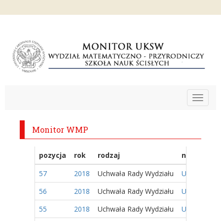
Toggle
navigat
Monitor WMP
pozycja
rok
rodzaj
nazwa
57
2018
Uchwała Rady Wydziału
Uchwała 52
56
2018
Uchwała Rady Wydziału
Uchwała 51
55
2018
Uchwała Rady Wydziału
Uchwała 50