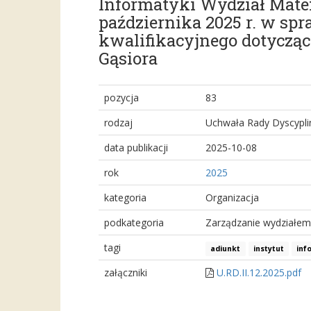
Informatyki Wydział Matem
października 2025 r. w sp
kwalifikacyjnego dotycząc
Gąsiora
pozycja
83
rodzaj
Uchwała Rady Dyscypl
data publikacji
2025-10-08
rok
2025
kategoria
Organizacja
podkategoria
Zarządzanie wydziałem
tagi
adiunkt
instytut
inf
załączniki
U.RD.II.12.2025.pdf