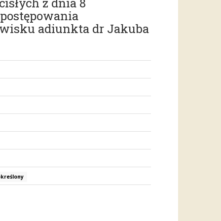
isłych z dnia 8
a postępowania
owisku adiunkta dr Jakuba
określony