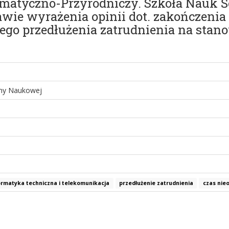
atyczno-Przyrodniczy. Szkoła Nauk Śc
rawie wyrażenia opinii dot. zakończeni
ego przedłużenia zatrudnienia na stan
iny Naukowej
ormatyka techniczna i telekomunikacja
przedłużenie zatrudnienia
czas nie