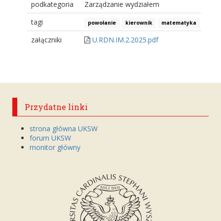
podkategoria
Zarządzanie wydziałem
tagi
powołanie
kierownik
matematyka
szkoł
załączniki
U.RDN.IM.2.2025.pdf
Przydatne linki
strona główna UKSW
forum UKSW
monitor główny