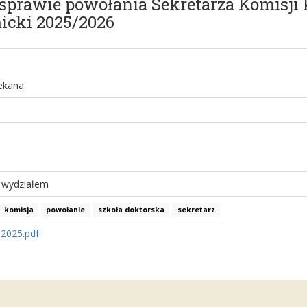
w sprawie powołania Sekretarza Komisji
icki 2025/2026
ekana
 wydziałem
komisja
powołanie
szkoła doktorska
sekretarz
.2025.pdf