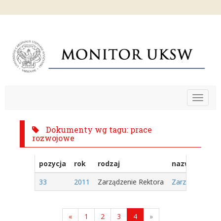
Toggle
navigat
Dokumenty wg tagu: prace
rozwojowe
pozycja
rok
rodzaj
nazwa
33
2011
Zarządzenie Rektora
Zarządzenie Nr
«
1
2
3
4
»